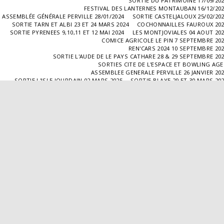
SORTIE DU PATRIMOINE 17/09/20
FESTIVAL DES LANTERNES MONTAUBAN 16/12/20
ASSEMBLÉE GÉNÉRALE PERVILLE 28/01/2024
SORTIE CASTELJALOUX 25/02/20
SORTIE TARN ET ALBI 23 ET 24 MARS 2024
COCHONNAILLES FAUROUX 20
SORTIE PYRENEES 9,10,11 ET 12 MAI 2024
LES MONTJOVIALES 04 AOUT 20
COMICE AGRICOLE LE PIN 7 SEPTEMBRE 20
REN'CARS 2024 10 SEPTEMBRE 20
SORTIE L'AUDE DE LE PAYS CATHARE 28 & 29 SEPTEMBRE 20
SORTIES CITE DE L'ESPACE ET BOWLING AG
ASSEMBLEE GENERALE PERVILLE 26 JANVIER 20
SORTIE L'ISLE JOURDAIN 02 MARS 2025
SORTIE BLAYE 29 ET 30 MARS 20
LES COCHONNAILLES FAUROUX 13/04/20
SORTIE CANTAL 22,23,24 ET 25 MAI 20
BALADE GOURMANDE DANS LE GERS 28/06/2025
MONTJOVIALES 23/08/20
REN'CARS 14/09/2025
SORTIE PATRIMOINE 21/09/20
SORTIES HALLES AUX MACHINES ET CABAR
ASSEMBLÉE GENERALE 18/01/2026 A TOUFFAILL
SORTIE CAUSSADE 07/03/2026
SORTIE AUTOUR DE CARMAUX 28 ET 29/03/20
COCHONNAILLES FAUROUX 12/04/2026
EXPO VALENCE D'AGEN 26/04/20
SORTIE MILLAU 8,9 ET 10 MAI 2026
VISITE " LA DÉPÊCHE " 11/06/20
SORTIE DORDOGNE 13 ET 14 JUIN 20
AVA VALENCE D'AGEN
Droits d'auteur © 2026 Tous droits réservés
Propulsé par
SITE123
-
Créer un site internet