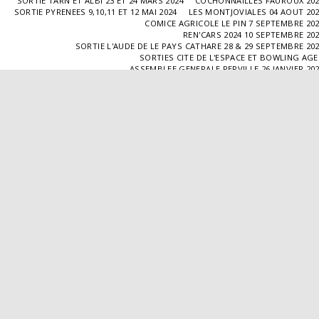
SORTIE TARN ET ALBI 23 ET 24 MARS 2024
COCHONNAILLES FAUROUX 20
SORTIE PYRENEES 9,10,11 ET 12 MAI 2024
LES MONTJOVIALES 04 AOUT 20
COMICE AGRICOLE LE PIN 7 SEPTEMBRE 20
REN'CARS 2024 10 SEPTEMBRE 20
SORTIE L'AUDE DE LE PAYS CATHARE 28 & 29 SEPTEMBRE 20
SORTIES CITE DE L'ESPACE ET BOWLING AG
ASSEMBLEE GENERALE PERVILLE 26 JANVIER 20
SORTIE L'ISLE JOURDAIN 02 MARS 2025
SORTIE BLAYE 29 ET 30 MARS 20
LES COCHONNAILLES FAUROUX 13/04/20
SORTIE CANTAL 22,23,24 ET 25 MAI 20
BALADE GOURMANDE DANS LE GERS 28/06/2025
MONTJOVIALES 23/08/20
REN'CARS 14/09/2025
SORTIE PATRIMOINE 21/09/20
SORTIES HALLES AUX MACHINES ET CABAR
ASSEMBLÉE GENERALE 18/01/2026 A TOUFFAILL
SORTIE CAUSSADE 07/03/2026
SORTIE AUTOUR DE CARMAUX 28 ET 29/03/20
COCHONNAILLES FAUROUX 12/04/2026
EXPO VALENCE D'AGEN 26/04/20
SORTIE MILLAU 8,9 ET 10 MAI 2026
VISITE " LA DÉPÊCHE " 11/06/20
SORTIE DORDOGNE 13 ET 14 JUIN 20
AVA VALENCE D'AGEN
Droits d'auteur © 2026 Tous droits réservés
Propulsé par
SITE123
-
Créer un site internet