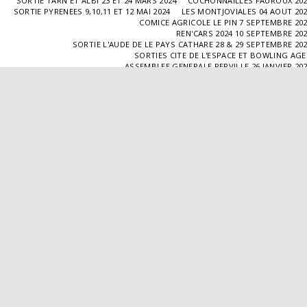
SORTIE TARN ET ALBI 23 ET 24 MARS 2024
COCHONNAILLES FAUROUX 20
SORTIE PYRENEES 9,10,11 ET 12 MAI 2024
LES MONTJOVIALES 04 AOUT 20
COMICE AGRICOLE LE PIN 7 SEPTEMBRE 20
REN'CARS 2024 10 SEPTEMBRE 20
SORTIE L'AUDE DE LE PAYS CATHARE 28 & 29 SEPTEMBRE 20
SORTIES CITE DE L'ESPACE ET BOWLING AG
ASSEMBLEE GENERALE PERVILLE 26 JANVIER 20
SORTIE L'ISLE JOURDAIN 02 MARS 2025
SORTIE BLAYE 29 ET 30 MARS 20
LES COCHONNAILLES FAUROUX 13/04/20
SORTIE CANTAL 22,23,24 ET 25 MAI 20
BALADE GOURMANDE DANS LE GERS 28/06/2025
MONTJOVIALES 23/08/20
REN'CARS 14/09/2025
SORTIE PATRIMOINE 21/09/20
SORTIES HALLES AUX MACHINES ET CABAR
ASSEMBLÉE GENERALE 18/01/2026 A TOUFFAILL
SORTIE CAUSSADE 07/03/2026
SORTIE AUTOUR DE CARMAUX 28 ET 29/03/20
COCHONNAILLES FAUROUX 12/04/2026
EXPO VALENCE D'AGEN 26/04/20
SORTIE MILLAU 8,9 ET 10 MAI 2026
VISITE " LA DÉPÊCHE " 11/06/20
SORTIE DORDOGNE 13 ET 14 JUIN 20
AVA VALENCE D'AGEN
Droits d'auteur © 2026 Tous droits réservés
Propulsé par
SITE123
-
Créer un site internet