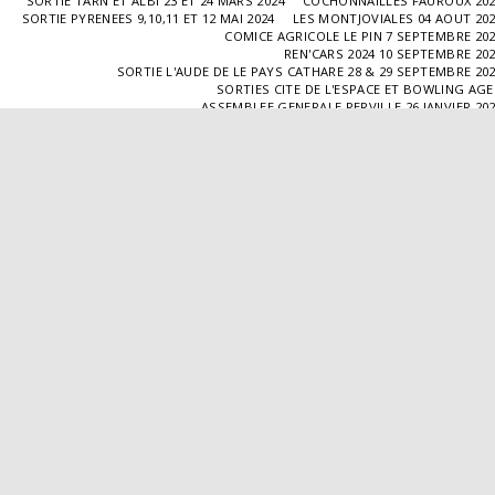
SORTIE TARN ET ALBI 23 ET 24 MARS 2024
COCHONNAILLES FAUROUX 20
SORTIE PYRENEES 9,10,11 ET 12 MAI 2024
LES MONTJOVIALES 04 AOUT 20
COMICE AGRICOLE LE PIN 7 SEPTEMBRE 20
REN'CARS 2024 10 SEPTEMBRE 20
SORTIE L'AUDE DE LE PAYS CATHARE 28 & 29 SEPTEMBRE 20
SORTIES CITE DE L'ESPACE ET BOWLING AG
ASSEMBLEE GENERALE PERVILLE 26 JANVIER 20
SORTIE L'ISLE JOURDAIN 02 MARS 2025
SORTIE BLAYE 29 ET 30 MARS 20
LES COCHONNAILLES FAUROUX 13/04/20
SORTIE CANTAL 22,23,24 ET 25 MAI 20
BALADE GOURMANDE DANS LE GERS 28/06/2025
MONTJOVIALES 23/08/20
REN'CARS 14/09/2025
SORTIE PATRIMOINE 21/09/20
SORTIES HALLES AUX MACHINES ET CABAR
ASSEMBLÉE GENERALE 18/01/2026 A TOUFFAILL
SORTIE CAUSSADE 07/03/2026
SORTIE AUTOUR DE CARMAUX 28 ET 29/03/20
COCHONNAILLES FAUROUX 12/04/2026
EXPO VALENCE D'AGEN 26/04/20
SORTIE MILLAU 8,9 ET 10 MAI 2026
VISITE " LA DÉPÊCHE " 11/06/20
SORTIE DORDOGNE 13 ET 14 JUIN 20
AVA VALENCE D'AGEN
Droits d'auteur © 2026 Tous droits réservés
Propulsé par
SITE123
-
Créer un site internet