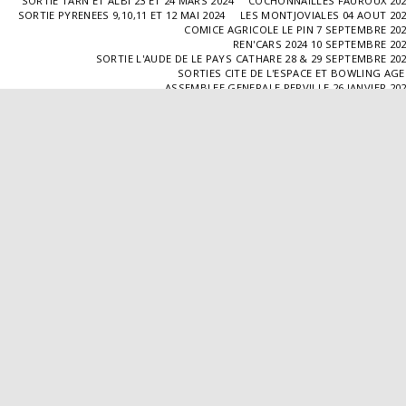
SORTIE TARN ET ALBI 23 ET 24 MARS 2024
COCHONNAILLES FAUROUX 20
SORTIE PYRENEES 9,10,11 ET 12 MAI 2024
LES MONTJOVIALES 04 AOUT 20
COMICE AGRICOLE LE PIN 7 SEPTEMBRE 20
REN'CARS 2024 10 SEPTEMBRE 20
SORTIE L'AUDE DE LE PAYS CATHARE 28 & 29 SEPTEMBRE 20
SORTIES CITE DE L'ESPACE ET BOWLING AG
ASSEMBLEE GENERALE PERVILLE 26 JANVIER 20
SORTIE L'ISLE JOURDAIN 02 MARS 2025
SORTIE BLAYE 29 ET 30 MARS 20
LES COCHONNAILLES FAUROUX 13/04/20
SORTIE CANTAL 22,23,24 ET 25 MAI 20
BALADE GOURMANDE DANS LE GERS 28/06/2025
MONTJOVIALES 23/08/20
REN'CARS 14/09/2025
SORTIE PATRIMOINE 21/09/20
SORTIES HALLES AUX MACHINES ET CABAR
ASSEMBLÉE GENERALE 18/01/2026 A TOUFFAILL
SORTIE CAUSSADE 07/03/2026
SORTIE AUTOUR DE CARMAUX 28 ET 29/03/20
COCHONNAILLES FAUROUX 12/04/2026
EXPO VALENCE D'AGEN 26/04/20
SORTIE MILLAU 8,9 ET 10 MAI 2026
VISITE " LA DÉPÊCHE " 11/06/20
SORTIE DORDOGNE 13 ET 14 JUIN 20
AVA VALENCE D'AGEN
Droits d'auteur © 2026 Tous droits réservés
Propulsé par
SITE123
-
Créer un site internet