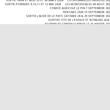
SORTIE TARN ET ALBI 23 ET 24 MARS 2024
COCHONNAILLES FAUROUX 20
SORTIE PYRENEES 9,10,11 ET 12 MAI 2024
LES MONTJOVIALES 04 AOUT 20
COMICE AGRICOLE LE PIN 7 SEPTEMBRE 20
REN'CARS 2024 10 SEPTEMBRE 20
SORTIE L'AUDE DE LE PAYS CATHARE 28 & 29 SEPTEMBRE 20
SORTIES CITE DE L'ESPACE ET BOWLING AG
ASSEMBLEE GENERALE PERVILLE 26 JANVIER 20
SORTIE L'ISLE JOURDAIN 02 MARS 2025
SORTIE BLAYE 29 ET 30 MARS 20
LES COCHONNAILLES FAUROUX 13/04/20
SORTIE CANTAL 22,23,24 ET 25 MAI 20
BALADE GOURMANDE DANS LE GERS 28/06/2025
MONTJOVIALES 23/08/20
REN'CARS 14/09/2025
SORTIE PATRIMOINE 21/09/20
SORTIES HALLES AUX MACHINES ET CABAR
ASSEMBLÉE GENERALE 18/01/2026 A TOUFFAILL
SORTIE CAUSSADE 07/03/2026
SORTIE AUTOUR DE CARMAUX 28 ET 29/03/20
COCHONNAILLES FAUROUX 12/04/2026
EXPO VALENCE D'AGEN 26/04/20
SORTIE MILLAU 8,9 ET 10 MAI 2026
VISITE " LA DÉPÊCHE " 11/06/20
SORTIE DORDOGNE 13 ET 14 JUIN 20
AVA VALENCE D'AGEN
Droits d'auteur © 2026 Tous droits réservés
Propulsé par
SITE123
-
Créer un site internet