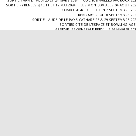
SORTIE TARN ET ALBI 23 ET 24 MARS 2024
COCHONNAILLES FAUROUX 20
SORTIE PYRENEES 9,10,11 ET 12 MAI 2024
LES MONTJOVIALES 04 AOUT 20
COMICE AGRICOLE LE PIN 7 SEPTEMBRE 20
REN'CARS 2024 10 SEPTEMBRE 20
SORTIE L'AUDE DE LE PAYS CATHARE 28 & 29 SEPTEMBRE 20
SORTIES CITE DE L'ESPACE ET BOWLING AG
ASSEMBLEE GENERALE PERVILLE 26 JANVIER 20
SORTIE L'ISLE JOURDAIN 02 MARS 2025
SORTIE BLAYE 29 ET 30 MARS 20
LES COCHONNAILLES FAUROUX 13/04/20
SORTIE CANTAL 22,23,24 ET 25 MAI 20
BALADE GOURMANDE DANS LE GERS 28/06/2025
MONTJOVIALES 23/08/20
REN'CARS 14/09/2025
SORTIE PATRIMOINE 21/09/20
SORTIES HALLES AUX MACHINES ET CABAR
ASSEMBLÉE GENERALE 18/01/2026 A TOUFFAILL
SORTIE CAUSSADE 07/03/2026
SORTIE AUTOUR DE CARMAUX 28 ET 29/03/20
COCHONNAILLES FAUROUX 12/04/2026
EXPO VALENCE D'AGEN 26/04/20
SORTIE MILLAU 8,9 ET 10 MAI 2026
VISITE " LA DÉPÊCHE " 11/06/20
SORTIE DORDOGNE 13 ET 14 JUIN 20
AVA VALENCE D'AGEN
Droits d'auteur © 2026 Tous droits réservés
Propulsé par
SITE123
-
Créer un site internet