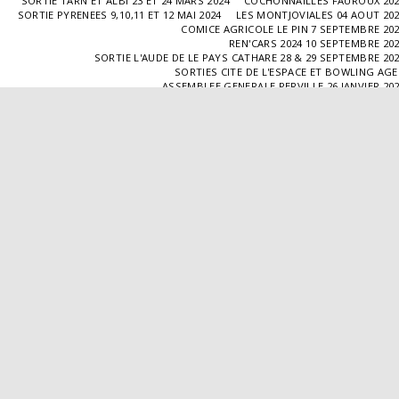
SORTIE TARN ET ALBI 23 ET 24 MARS 2024
COCHONNAILLES FAUROUX 20
SORTIE PYRENEES 9,10,11 ET 12 MAI 2024
LES MONTJOVIALES 04 AOUT 20
COMICE AGRICOLE LE PIN 7 SEPTEMBRE 20
REN'CARS 2024 10 SEPTEMBRE 20
SORTIE L'AUDE DE LE PAYS CATHARE 28 & 29 SEPTEMBRE 20
SORTIES CITE DE L'ESPACE ET BOWLING AG
ASSEMBLEE GENERALE PERVILLE 26 JANVIER 20
SORTIE L'ISLE JOURDAIN 02 MARS 2025
SORTIE BLAYE 29 ET 30 MARS 20
LES COCHONNAILLES FAUROUX 13/04/20
SORTIE CANTAL 22,23,24 ET 25 MAI 20
BALADE GOURMANDE DANS LE GERS 28/06/2025
MONTJOVIALES 23/08/20
REN'CARS 14/09/2025
SORTIE PATRIMOINE 21/09/20
SORTIES HALLES AUX MACHINES ET CABAR
ASSEMBLÉE GENERALE 18/01/2026 A TOUFFAILL
SORTIE CAUSSADE 07/03/2026
SORTIE AUTOUR DE CARMAUX 28 ET 29/03/20
COCHONNAILLES FAUROUX 12/04/2026
EXPO VALENCE D'AGEN 26/04/20
SORTIE MILLAU 8,9 ET 10 MAI 2026
VISITE " LA DÉPÊCHE " 11/06/20
SORTIE DORDOGNE 13 ET 14 JUIN 20
AVA VALENCE D'AGEN
Droits d'auteur © 2026 Tous droits réservés
Propulsé par
SITE123
-
Créer un site internet