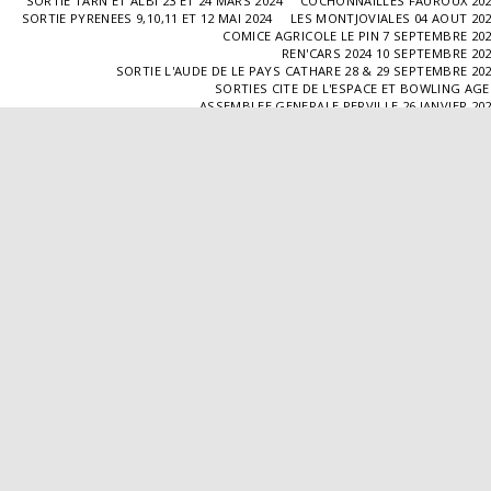
SORTIE TARN ET ALBI 23 ET 24 MARS 2024
COCHONNAILLES FAUROUX 20
SORTIE PYRENEES 9,10,11 ET 12 MAI 2024
LES MONTJOVIALES 04 AOUT 20
COMICE AGRICOLE LE PIN 7 SEPTEMBRE 20
REN'CARS 2024 10 SEPTEMBRE 20
SORTIE L'AUDE DE LE PAYS CATHARE 28 & 29 SEPTEMBRE 20
SORTIES CITE DE L'ESPACE ET BOWLING AG
ASSEMBLEE GENERALE PERVILLE 26 JANVIER 20
SORTIE L'ISLE JOURDAIN 02 MARS 2025
SORTIE BLAYE 29 ET 30 MARS 20
LES COCHONNAILLES FAUROUX 13/04/20
SORTIE CANTAL 22,23,24 ET 25 MAI 20
BALADE GOURMANDE DANS LE GERS 28/06/2025
MONTJOVIALES 23/08/20
REN'CARS 14/09/2025
SORTIE PATRIMOINE 21/09/20
SORTIES HALLES AUX MACHINES ET CABAR
ASSEMBLÉE GENERALE 18/01/2026 A TOUFFAILL
SORTIE CAUSSADE 07/03/2026
SORTIE AUTOUR DE CARMAUX 28 ET 29/03/20
COCHONNAILLES FAUROUX 12/04/2026
EXPO VALENCE D'AGEN 26/04/20
SORTIE MILLAU 8,9 ET 10 MAI 2026
VISITE " LA DÉPÊCHE " 11/06/20
SORTIE DORDOGNE 13 ET 14 JUIN 20
AVA VALENCE D'AGEN
Droits d'auteur © 2026 Tous droits réservés
Propulsé par
SITE123
-
Créer un site internet