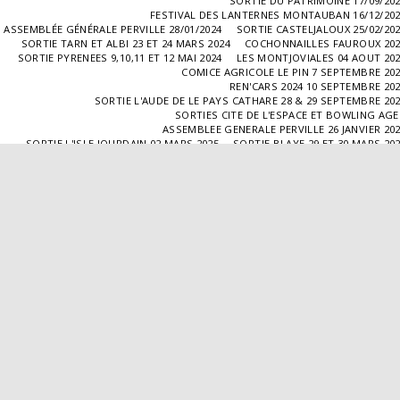
SORTIE DU PATRIMOINE 17/09/20
FESTIVAL DES LANTERNES MONTAUBAN 16/12/20
ASSEMBLÉE GÉNÉRALE PERVILLE 28/01/2024
SORTIE CASTELJALOUX 25/02/20
SORTIE TARN ET ALBI 23 ET 24 MARS 2024
COCHONNAILLES FAUROUX 20
SORTIE PYRENEES 9,10,11 ET 12 MAI 2024
LES MONTJOVIALES 04 AOUT 20
COMICE AGRICOLE LE PIN 7 SEPTEMBRE 20
REN'CARS 2024 10 SEPTEMBRE 20
SORTIE L'AUDE DE LE PAYS CATHARE 28 & 29 SEPTEMBRE 20
SORTIES CITE DE L'ESPACE ET BOWLING AG
ASSEMBLEE GENERALE PERVILLE 26 JANVIER 20
SORTIE L'ISLE JOURDAIN 02 MARS 2025
SORTIE BLAYE 29 ET 30 MARS 20
LES COCHONNAILLES FAUROUX 13/04/20
SORTIE CANTAL 22,23,24 ET 25 MAI 20
BALADE GOURMANDE DANS LE GERS 28/06/2025
MONTJOVIALES 23/08/20
REN'CARS 14/09/2025
SORTIE PATRIMOINE 21/09/20
SORTIES HALLES AUX MACHINES ET CABAR
ASSEMBLÉE GENERALE 18/01/2026 A TOUFFAILL
SORTIE CAUSSADE 07/03/2026
SORTIE AUTOUR DE CARMAUX 28 ET 29/03/20
COCHONNAILLES FAUROUX 12/04/2026
EXPO VALENCE D'AGEN 26/04/20
SORTIE MILLAU 8,9 ET 10 MAI 2026
VISITE " LA DÉPÊCHE " 11/06/20
SORTIE DORDOGNE 13 ET 14 JUIN 20
AVA VALENCE D'AGEN
Droits d'auteur © 2026 Tous droits réservés
Propulsé par
SITE123
-
Créer un site internet