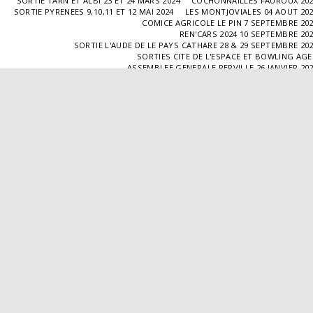
SORTIE TARN ET ALBI 23 ET 24 MARS 2024
COCHONNAILLES FAUROUX 20
SORTIE PYRENEES 9,10,11 ET 12 MAI 2024
LES MONTJOVIALES 04 AOUT 20
COMICE AGRICOLE LE PIN 7 SEPTEMBRE 20
REN'CARS 2024 10 SEPTEMBRE 20
SORTIE L'AUDE DE LE PAYS CATHARE 28 & 29 SEPTEMBRE 20
SORTIES CITE DE L'ESPACE ET BOWLING AG
ASSEMBLEE GENERALE PERVILLE 26 JANVIER 20
SORTIE L'ISLE JOURDAIN 02 MARS 2025
SORTIE BLAYE 29 ET 30 MARS 20
LES COCHONNAILLES FAUROUX 13/04/20
SORTIE CANTAL 22,23,24 ET 25 MAI 20
BALADE GOURMANDE DANS LE GERS 28/06/2025
MONTJOVIALES 23/08/20
REN'CARS 14/09/2025
SORTIE PATRIMOINE 21/09/20
SORTIES HALLES AUX MACHINES ET CABAR
ASSEMBLÉE GENERALE 18/01/2026 A TOUFFAILL
SORTIE CAUSSADE 07/03/2026
SORTIE AUTOUR DE CARMAUX 28 ET 29/03/20
COCHONNAILLES FAUROUX 12/04/2026
EXPO VALENCE D'AGEN 26/04/20
SORTIE MILLAU 8,9 ET 10 MAI 2026
VISITE " LA DÉPÊCHE " 11/06/20
SORTIE DORDOGNE 13 ET 14 JUIN 20
AVA VALENCE D'AGEN
Droits d'auteur © 2026 Tous droits réservés
Propulsé par
SITE123
-
Créer un site internet