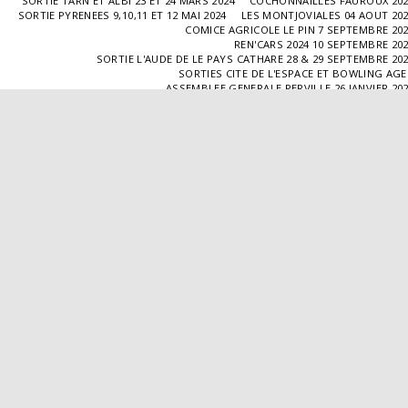
SORTIE TARN ET ALBI 23 ET 24 MARS 2024
COCHONNAILLES FAUROUX 20
SORTIE PYRENEES 9,10,11 ET 12 MAI 2024
LES MONTJOVIALES 04 AOUT 20
COMICE AGRICOLE LE PIN 7 SEPTEMBRE 20
REN'CARS 2024 10 SEPTEMBRE 20
SORTIE L'AUDE DE LE PAYS CATHARE 28 & 29 SEPTEMBRE 20
SORTIES CITE DE L'ESPACE ET BOWLING AG
ASSEMBLEE GENERALE PERVILLE 26 JANVIER 20
SORTIE L'ISLE JOURDAIN 02 MARS 2025
SORTIE BLAYE 29 ET 30 MARS 20
LES COCHONNAILLES FAUROUX 13/04/20
SORTIE CANTAL 22,23,24 ET 25 MAI 20
BALADE GOURMANDE DANS LE GERS 28/06/2025
MONTJOVIALES 23/08/20
REN'CARS 14/09/2025
SORTIE PATRIMOINE 21/09/20
SORTIES HALLES AUX MACHINES ET CABAR
ASSEMBLÉE GENERALE 18/01/2026 A TOUFFAILL
SORTIE CAUSSADE 07/03/2026
SORTIE AUTOUR DE CARMAUX 28 ET 29/03/20
COCHONNAILLES FAUROUX 12/04/2026
EXPO VALENCE D'AGEN 26/04/20
SORTIE MILLAU 8,9 ET 10 MAI 2026
VISITE " LA DÉPÊCHE " 11/06/20
SORTIE DORDOGNE 13 ET 14 JUIN 20
AVA VALENCE D'AGEN
Droits d'auteur © 2026 Tous droits réservés
Propulsé par
SITE123
-
Créer un site internet