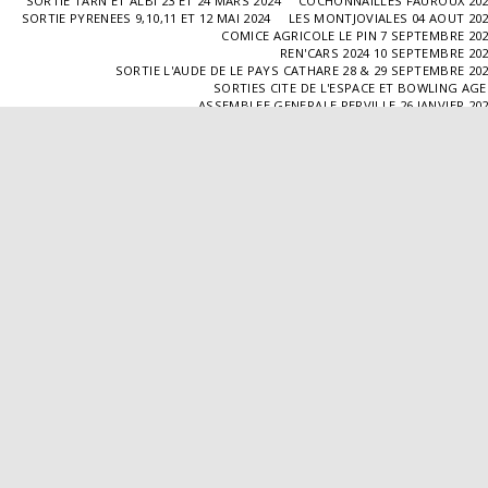
SORTIE TARN ET ALBI 23 ET 24 MARS 2024
COCHONNAILLES FAUROUX 20
SORTIE PYRENEES 9,10,11 ET 12 MAI 2024
LES MONTJOVIALES 04 AOUT 20
COMICE AGRICOLE LE PIN 7 SEPTEMBRE 20
REN'CARS 2024 10 SEPTEMBRE 20
SORTIE L'AUDE DE LE PAYS CATHARE 28 & 29 SEPTEMBRE 20
SORTIES CITE DE L'ESPACE ET BOWLING AG
ASSEMBLEE GENERALE PERVILLE 26 JANVIER 20
SORTIE L'ISLE JOURDAIN 02 MARS 2025
SORTIE BLAYE 29 ET 30 MARS 20
LES COCHONNAILLES FAUROUX 13/04/20
SORTIE CANTAL 22,23,24 ET 25 MAI 20
BALADE GOURMANDE DANS LE GERS 28/06/2025
MONTJOVIALES 23/08/20
REN'CARS 14/09/2025
SORTIE PATRIMOINE 21/09/20
SORTIES HALLES AUX MACHINES ET CABAR
ASSEMBLÉE GENERALE 18/01/2026 A TOUFFAILL
SORTIE CAUSSADE 07/03/2026
SORTIE AUTOUR DE CARMAUX 28 ET 29/03/20
COCHONNAILLES FAUROUX 12/04/2026
EXPO VALENCE D'AGEN 26/04/20
SORTIE MILLAU 8,9 ET 10 MAI 2026
VISITE " LA DÉPÊCHE " 11/06/20
SORTIE DORDOGNE 13 ET 14 JUIN 20
AVA VALENCE D'AGEN
Droits d'auteur © 2026 Tous droits réservés
Propulsé par
SITE123
-
Créer un site internet