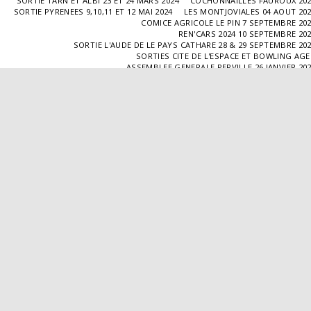
SORTIE TARN ET ALBI 23 ET 24 MARS 2024
COCHONNAILLES FAUROUX 20
SORTIE PYRENEES 9,10,11 ET 12 MAI 2024
LES MONTJOVIALES 04 AOUT 20
COMICE AGRICOLE LE PIN 7 SEPTEMBRE 20
REN'CARS 2024 10 SEPTEMBRE 20
SORTIE L'AUDE DE LE PAYS CATHARE 28 & 29 SEPTEMBRE 20
SORTIES CITE DE L'ESPACE ET BOWLING AG
ASSEMBLEE GENERALE PERVILLE 26 JANVIER 20
SORTIE L'ISLE JOURDAIN 02 MARS 2025
SORTIE BLAYE 29 ET 30 MARS 20
LES COCHONNAILLES FAUROUX 13/04/20
SORTIE CANTAL 22,23,24 ET 25 MAI 20
BALADE GOURMANDE DANS LE GERS 28/06/2025
MONTJOVIALES 23/08/20
REN'CARS 14/09/2025
SORTIE PATRIMOINE 21/09/20
SORTIES HALLES AUX MACHINES ET CABAR
ASSEMBLÉE GENERALE 18/01/2026 A TOUFFAILL
SORTIE CAUSSADE 07/03/2026
SORTIE AUTOUR DE CARMAUX 28 ET 29/03/20
COCHONNAILLES FAUROUX 12/04/2026
EXPO VALENCE D'AGEN 26/04/20
SORTIE MILLAU 8,9 ET 10 MAI 2026
VISITE " LA DÉPÊCHE " 11/06/20
SORTIE DORDOGNE 13 ET 14 JUIN 20
AVA VALENCE D'AGEN
Droits d'auteur © 2026 Tous droits réservés
Propulsé par
SITE123
-
Créer un site internet