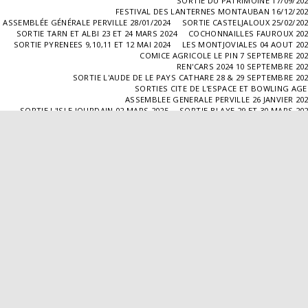
SORTIE DU PATRIMOINE 17/09/20
FESTIVAL DES LANTERNES MONTAUBAN 16/12/20
ASSEMBLÉE GÉNÉRALE PERVILLE 28/01/2024
SORTIE CASTELJALOUX 25/02/20
SORTIE TARN ET ALBI 23 ET 24 MARS 2024
COCHONNAILLES FAUROUX 20
SORTIE PYRENEES 9,10,11 ET 12 MAI 2024
LES MONTJOVIALES 04 AOUT 20
COMICE AGRICOLE LE PIN 7 SEPTEMBRE 20
REN'CARS 2024 10 SEPTEMBRE 20
SORTIE L'AUDE DE LE PAYS CATHARE 28 & 29 SEPTEMBRE 20
SORTIES CITE DE L'ESPACE ET BOWLING AG
ASSEMBLEE GENERALE PERVILLE 26 JANVIER 20
SORTIE L'ISLE JOURDAIN 02 MARS 2025
SORTIE BLAYE 29 ET 30 MARS 20
LES COCHONNAILLES FAUROUX 13/04/20
SORTIE CANTAL 22,23,24 ET 25 MAI 20
BALADE GOURMANDE DANS LE GERS 28/06/2025
MONTJOVIALES 23/08/20
REN'CARS 14/09/2025
SORTIE PATRIMOINE 21/09/20
SORTIES HALLES AUX MACHINES ET CABAR
ASSEMBLÉE GENERALE 18/01/2026 A TOUFFAILL
SORTIE CAUSSADE 07/03/2026
SORTIE AUTOUR DE CARMAUX 28 ET 29/03/20
COCHONNAILLES FAUROUX 12/04/2026
EXPO VALENCE D'AGEN 26/04/20
SORTIE MILLAU 8,9 ET 10 MAI 2026
VISITE " LA DÉPÊCHE " 11/06/20
SORTIE DORDOGNE 13 ET 14 JUIN 20
AVA VALENCE D'AGEN
Droits d'auteur © 2026 Tous droits réservés
Propulsé par
SITE123
-
Créer un site internet