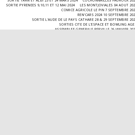
SORTIE TARN ET ALBI 23 ET 24 MARS 2024
COCHONNAILLES FAUROUX 20
SORTIE PYRENEES 9,10,11 ET 12 MAI 2024
LES MONTJOVIALES 04 AOUT 20
COMICE AGRICOLE LE PIN 7 SEPTEMBRE 20
REN'CARS 2024 10 SEPTEMBRE 20
SORTIE L'AUDE DE LE PAYS CATHARE 28 & 29 SEPTEMBRE 20
SORTIES CITE DE L'ESPACE ET BOWLING AG
ASSEMBLEE GENERALE PERVILLE 26 JANVIER 20
SORTIE L'ISLE JOURDAIN 02 MARS 2025
SORTIE BLAYE 29 ET 30 MARS 20
LES COCHONNAILLES FAUROUX 13/04/20
SORTIE CANTAL 22,23,24 ET 25 MAI 20
BALADE GOURMANDE DANS LE GERS 28/06/2025
MONTJOVIALES 23/08/20
REN'CARS 14/09/2025
SORTIE PATRIMOINE 21/09/20
SORTIES HALLES AUX MACHINES ET CABAR
ASSEMBLÉE GENERALE 18/01/2026 A TOUFFAILL
SORTIE CAUSSADE 07/03/2026
SORTIE AUTOUR DE CARMAUX 28 ET 29/03/20
COCHONNAILLES FAUROUX 12/04/2026
EXPO VALENCE D'AGEN 26/04/20
SORTIE MILLAU 8,9 ET 10 MAI 2026
VISITE " LA DÉPÊCHE " 11/06/20
SORTIE DORDOGNE 13 ET 14 JUIN 20
AVA VALENCE D'AGEN
Droits d'auteur © 2026 Tous droits réservés
Propulsé par
SITE123
-
Créer un site internet