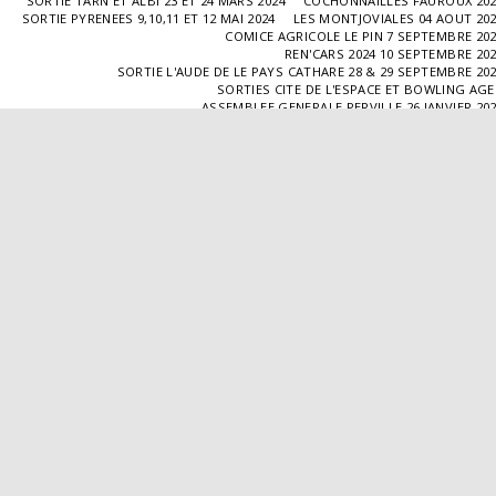
SORTIE TARN ET ALBI 23 ET 24 MARS 2024
COCHONNAILLES FAUROUX 20
SORTIE PYRENEES 9,10,11 ET 12 MAI 2024
LES MONTJOVIALES 04 AOUT 20
COMICE AGRICOLE LE PIN 7 SEPTEMBRE 20
REN'CARS 2024 10 SEPTEMBRE 20
SORTIE L'AUDE DE LE PAYS CATHARE 28 & 29 SEPTEMBRE 20
SORTIES CITE DE L'ESPACE ET BOWLING AG
ASSEMBLEE GENERALE PERVILLE 26 JANVIER 20
SORTIE L'ISLE JOURDAIN 02 MARS 2025
SORTIE BLAYE 29 ET 30 MARS 20
LES COCHONNAILLES FAUROUX 13/04/20
SORTIE CANTAL 22,23,24 ET 25 MAI 20
BALADE GOURMANDE DANS LE GERS 28/06/2025
MONTJOVIALES 23/08/20
REN'CARS 14/09/2025
SORTIE PATRIMOINE 21/09/20
SORTIES HALLES AUX MACHINES ET CABAR
ASSEMBLÉE GENERALE 18/01/2026 A TOUFFAILL
SORTIE CAUSSADE 07/03/2026
SORTIE AUTOUR DE CARMAUX 28 ET 29/03/20
COCHONNAILLES FAUROUX 12/04/2026
EXPO VALENCE D'AGEN 26/04/20
SORTIE MILLAU 8,9 ET 10 MAI 2026
VISITE " LA DÉPÊCHE " 11/06/20
SORTIE DORDOGNE 13 ET 14 JUIN 20
AVA VALENCE D'AGEN
Droits d'auteur © 2026 Tous droits réservés
Propulsé par
SITE123
-
Créer un site internet