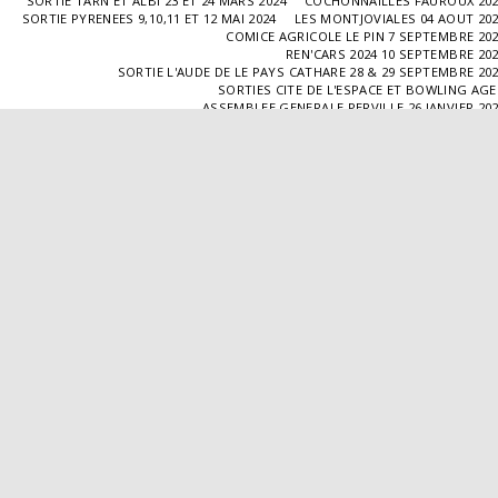
SORTIE TARN ET ALBI 23 ET 24 MARS 2024
COCHONNAILLES FAUROUX 20
SORTIE PYRENEES 9,10,11 ET 12 MAI 2024
LES MONTJOVIALES 04 AOUT 20
COMICE AGRICOLE LE PIN 7 SEPTEMBRE 20
REN'CARS 2024 10 SEPTEMBRE 20
SORTIE L'AUDE DE LE PAYS CATHARE 28 & 29 SEPTEMBRE 20
SORTIES CITE DE L'ESPACE ET BOWLING AG
ASSEMBLEE GENERALE PERVILLE 26 JANVIER 20
SORTIE L'ISLE JOURDAIN 02 MARS 2025
SORTIE BLAYE 29 ET 30 MARS 20
LES COCHONNAILLES FAUROUX 13/04/20
SORTIE CANTAL 22,23,24 ET 25 MAI 20
BALADE GOURMANDE DANS LE GERS 28/06/2025
MONTJOVIALES 23/08/20
REN'CARS 14/09/2025
SORTIE PATRIMOINE 21/09/20
SORTIES HALLES AUX MACHINES ET CABAR
ASSEMBLÉE GENERALE 18/01/2026 A TOUFFAILL
SORTIE CAUSSADE 07/03/2026
SORTIE AUTOUR DE CARMAUX 28 ET 29/03/20
COCHONNAILLES FAUROUX 12/04/2026
EXPO VALENCE D'AGEN 26/04/20
SORTIE MILLAU 8,9 ET 10 MAI 2026
VISITE " LA DÉPÊCHE " 11/06/20
SORTIE DORDOGNE 13 ET 14 JUIN 20
AVA VALENCE D'AGEN
Droits d'auteur © 2026 Tous droits réservés
Propulsé par
SITE123
-
Créer un site internet