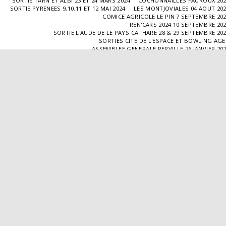
SORTIE TARN ET ALBI 23 ET 24 MARS 2024
COCHONNAILLES FAUROUX 20
SORTIE PYRENEES 9,10,11 ET 12 MAI 2024
LES MONTJOVIALES 04 AOUT 20
COMICE AGRICOLE LE PIN 7 SEPTEMBRE 20
REN'CARS 2024 10 SEPTEMBRE 20
SORTIE L'AUDE DE LE PAYS CATHARE 28 & 29 SEPTEMBRE 20
SORTIES CITE DE L'ESPACE ET BOWLING AG
ASSEMBLEE GENERALE PERVILLE 26 JANVIER 20
SORTIE L'ISLE JOURDAIN 02 MARS 2025
SORTIE BLAYE 29 ET 30 MARS 20
LES COCHONNAILLES FAUROUX 13/04/20
SORTIE CANTAL 22,23,24 ET 25 MAI 20
BALADE GOURMANDE DANS LE GERS 28/06/2025
MONTJOVIALES 23/08/20
REN'CARS 14/09/2025
SORTIE PATRIMOINE 21/09/20
SORTIES HALLES AUX MACHINES ET CABAR
ASSEMBLÉE GENERALE 18/01/2026 A TOUFFAILL
SORTIE CAUSSADE 07/03/2026
SORTIE AUTOUR DE CARMAUX 28 ET 29/03/20
COCHONNAILLES FAUROUX 12/04/2026
EXPO VALENCE D'AGEN 26/04/20
SORTIE MILLAU 8,9 ET 10 MAI 2026
VISITE " LA DÉPÊCHE " 11/06/20
SORTIE DORDOGNE 13 ET 14 JUIN 20
AVA VALENCE D'AGEN
Droits d'auteur © 2026 Tous droits réservés
Propulsé par
SITE123
-
Créer un site internet