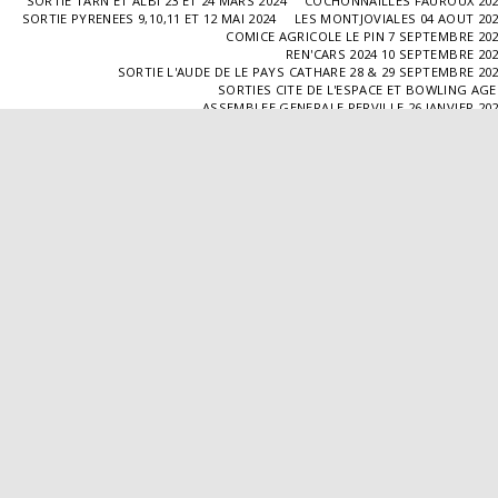
SORTIE TARN ET ALBI 23 ET 24 MARS 2024
COCHONNAILLES FAUROUX 20
SORTIE PYRENEES 9,10,11 ET 12 MAI 2024
LES MONTJOVIALES 04 AOUT 20
COMICE AGRICOLE LE PIN 7 SEPTEMBRE 20
REN'CARS 2024 10 SEPTEMBRE 20
SORTIE L'AUDE DE LE PAYS CATHARE 28 & 29 SEPTEMBRE 20
SORTIES CITE DE L'ESPACE ET BOWLING AG
ASSEMBLEE GENERALE PERVILLE 26 JANVIER 20
SORTIE L'ISLE JOURDAIN 02 MARS 2025
SORTIE BLAYE 29 ET 30 MARS 20
LES COCHONNAILLES FAUROUX 13/04/20
SORTIE CANTAL 22,23,24 ET 25 MAI 20
BALADE GOURMANDE DANS LE GERS 28/06/2025
MONTJOVIALES 23/08/20
REN'CARS 14/09/2025
SORTIE PATRIMOINE 21/09/20
SORTIES HALLES AUX MACHINES ET CABAR
ASSEMBLÉE GENERALE 18/01/2026 A TOUFFAILL
SORTIE CAUSSADE 07/03/2026
SORTIE AUTOUR DE CARMAUX 28 ET 29/03/20
COCHONNAILLES FAUROUX 12/04/2026
EXPO VALENCE D'AGEN 26/04/20
SORTIE MILLAU 8,9 ET 10 MAI 2026
VISITE " LA DÉPÊCHE " 11/06/20
SORTIE DORDOGNE 13 ET 14 JUIN 20
AVA VALENCE D'AGEN
Droits d'auteur © 2026 Tous droits réservés
Propulsé par
SITE123
-
Créer un site internet