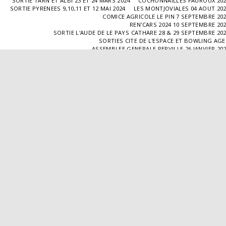
SORTIE TARN ET ALBI 23 ET 24 MARS 2024
COCHONNAILLES FAUROUX 20
SORTIE PYRENEES 9,10,11 ET 12 MAI 2024
LES MONTJOVIALES 04 AOUT 20
COMICE AGRICOLE LE PIN 7 SEPTEMBRE 20
REN'CARS 2024 10 SEPTEMBRE 20
SORTIE L'AUDE DE LE PAYS CATHARE 28 & 29 SEPTEMBRE 20
SORTIES CITE DE L'ESPACE ET BOWLING AG
ASSEMBLEE GENERALE PERVILLE 26 JANVIER 20
SORTIE L'ISLE JOURDAIN 02 MARS 2025
SORTIE BLAYE 29 ET 30 MARS 20
LES COCHONNAILLES FAUROUX 13/04/20
SORTIE CANTAL 22,23,24 ET 25 MAI 20
BALADE GOURMANDE DANS LE GERS 28/06/2025
MONTJOVIALES 23/08/20
REN'CARS 14/09/2025
SORTIE PATRIMOINE 21/09/20
SORTIES HALLES AUX MACHINES ET CABAR
ASSEMBLÉE GENERALE 18/01/2026 A TOUFFAILL
SORTIE CAUSSADE 07/03/2026
SORTIE AUTOUR DE CARMAUX 28 ET 29/03/20
COCHONNAILLES FAUROUX 12/04/2026
EXPO VALENCE D'AGEN 26/04/20
SORTIE MILLAU 8,9 ET 10 MAI 2026
VISITE " LA DÉPÊCHE " 11/06/20
SORTIE DORDOGNE 13 ET 14 JUIN 20
AVA VALENCE D'AGEN
Droits d'auteur © 2026 Tous droits réservés
Propulsé par
SITE123
-
Créer un site internet