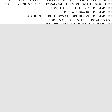
SORTIE TARN ET ALBI 23 ET 24 MARS 2024
COCHONNAILLES FAUROUX 20
SORTIE PYRENEES 9,10,11 ET 12 MAI 2024
LES MONTJOVIALES 04 AOUT 20
COMICE AGRICOLE LE PIN 7 SEPTEMBRE 20
REN'CARS 2024 10 SEPTEMBRE 20
SORTIE L'AUDE DE LE PAYS CATHARE 28 & 29 SEPTEMBRE 20
SORTIES CITE DE L'ESPACE ET BOWLING AG
ASSEMBLEE GENERALE PERVILLE 26 JANVIER 20
SORTIE L'ISLE JOURDAIN 02 MARS 2025
SORTIE BLAYE 29 ET 30 MARS 20
LES COCHONNAILLES FAUROUX 13/04/20
SORTIE CANTAL 22,23,24 ET 25 MAI 20
BALADE GOURMANDE DANS LE GERS 28/06/2025
MONTJOVIALES 23/08/20
REN'CARS 14/09/2025
SORTIE PATRIMOINE 21/09/20
SORTIES HALLES AUX MACHINES ET CABAR
ASSEMBLÉE GENERALE 18/01/2026 A TOUFFAILL
SORTIE CAUSSADE 07/03/2026
SORTIE AUTOUR DE CARMAUX 28 ET 29/03/20
COCHONNAILLES FAUROUX 12/04/2026
EXPO VALENCE D'AGEN 26/04/20
SORTIE MILLAU 8,9 ET 10 MAI 2026
VISITE " LA DÉPÊCHE " 11/06/20
SORTIE DORDOGNE 13 ET 14 JUIN 20
AVA VALENCE D'AGEN
Droits d'auteur © 2026 Tous droits réservés
Propulsé par
SITE123
-
Créer un site internet