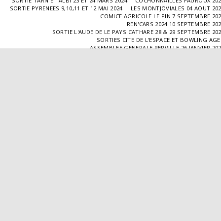
SORTIE TARN ET ALBI 23 ET 24 MARS 2024
COCHONNAILLES FAUROUX 20
SORTIE PYRENEES 9,10,11 ET 12 MAI 2024
LES MONTJOVIALES 04 AOUT 20
COMICE AGRICOLE LE PIN 7 SEPTEMBRE 20
REN'CARS 2024 10 SEPTEMBRE 20
SORTIE L'AUDE DE LE PAYS CATHARE 28 & 29 SEPTEMBRE 20
SORTIES CITE DE L'ESPACE ET BOWLING AG
ASSEMBLEE GENERALE PERVILLE 26 JANVIER 20
SORTIE L'ISLE JOURDAIN 02 MARS 2025
SORTIE BLAYE 29 ET 30 MARS 20
LES COCHONNAILLES FAUROUX 13/04/20
SORTIE CANTAL 22,23,24 ET 25 MAI 20
BALADE GOURMANDE DANS LE GERS 28/06/2025
MONTJOVIALES 23/08/20
REN'CARS 14/09/2025
SORTIE PATRIMOINE 21/09/20
SORTIES HALLES AUX MACHINES ET CABAR
ASSEMBLÉE GENERALE 18/01/2026 A TOUFFAILL
SORTIE CAUSSADE 07/03/2026
SORTIE AUTOUR DE CARMAUX 28 ET 29/03/20
COCHONNAILLES FAUROUX 12/04/2026
EXPO VALENCE D'AGEN 26/04/20
SORTIE MILLAU 8,9 ET 10 MAI 2026
VISITE " LA DÉPÊCHE " 11/06/20
SORTIE DORDOGNE 13 ET 14 JUIN 20
AVA VALENCE D'AGEN
Droits d'auteur © 2026 Tous droits réservés
Propulsé par
SITE123
-
Créer un site internet