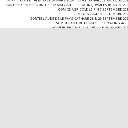
SORTIE TARN ET ALBI 23 ET 24 MARS 2024
COCHONNAILLES FAUROUX 20
SORTIE PYRENEES 9,10,11 ET 12 MAI 2024
LES MONTJOVIALES 04 AOUT 20
COMICE AGRICOLE LE PIN 7 SEPTEMBRE 20
REN'CARS 2024 10 SEPTEMBRE 20
SORTIE L'AUDE DE LE PAYS CATHARE 28 & 29 SEPTEMBRE 20
SORTIES CITE DE L'ESPACE ET BOWLING AG
ASSEMBLEE GENERALE PERVILLE 26 JANVIER 20
SORTIE L'ISLE JOURDAIN 02 MARS 2025
SORTIE BLAYE 29 ET 30 MARS 20
LES COCHONNAILLES FAUROUX 13/04/20
SORTIE CANTAL 22,23,24 ET 25 MAI 20
BALADE GOURMANDE DANS LE GERS 28/06/2025
MONTJOVIALES 23/08/20
REN'CARS 14/09/2025
SORTIE PATRIMOINE 21/09/20
SORTIES HALLES AUX MACHINES ET CABAR
ASSEMBLÉE GENERALE 18/01/2026 A TOUFFAILL
SORTIE CAUSSADE 07/03/2026
SORTIE AUTOUR DE CARMAUX 28 ET 29/03/20
COCHONNAILLES FAUROUX 12/04/2026
EXPO VALENCE D'AGEN 26/04/20
SORTIE MILLAU 8,9 ET 10 MAI 2026
VISITE " LA DÉPÊCHE " 11/06/20
SORTIE DORDOGNE 13 ET 14 JUIN 20
AVA VALENCE D'AGEN
Droits d'auteur © 2026 Tous droits réservés
Propulsé par
SITE123
-
Créer un site internet