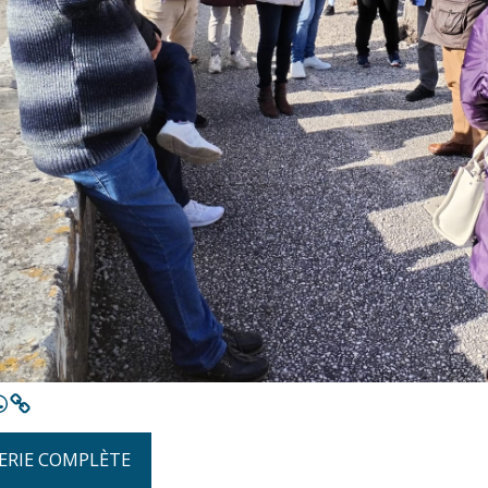
LERIE COMPLÈTE