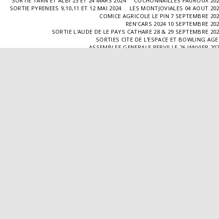
SORTIE TARN ET ALBI 23 ET 24 MARS 2024
COCHONNAILLES FAUROUX 20
SORTIE PYRENEES 9,10,11 ET 12 MAI 2024
LES MONTJOVIALES 04 AOUT 20
COMICE AGRICOLE LE PIN 7 SEPTEMBRE 20
REN'CARS 2024 10 SEPTEMBRE 20
SORTIE L'AUDE DE LE PAYS CATHARE 28 & 29 SEPTEMBRE 20
SORTIES CITE DE L'ESPACE ET BOWLING AG
ASSEMBLEE GENERALE PERVILLE 26 JANVIER 20
SORTIE L'ISLE JOURDAIN 02 MARS 2025
SORTIE BLAYE 29 ET 30 MARS 20
LES COCHONNAILLES FAUROUX 13/04/20
SORTIE CANTAL 22,23,24 ET 25 MAI 20
BALADE GOURMANDE DANS LE GERS 28/06/2025
MONTJOVIALES 23/08/20
REN'CARS 14/09/2025
SORTIE PATRIMOINE 21/09/20
SORTIES HALLES AUX MACHINES ET CABAR
ASSEMBLÉE GENERALE 18/01/2026 A TOUFFAILL
SORTIE CAUSSADE 07/03/2026
SORTIE AUTOUR DE CARMAUX 28 ET 29/03/20
COCHONNAILLES FAUROUX 12/04/2026
EXPO VALENCE D'AGEN 26/04/20
SORTIE MILLAU 8,9 ET 10 MAI 2026
VISITE " LA DÉPÊCHE " 11/06/20
SORTIE DORDOGNE 13 ET 14 JUIN 20
AVA VALENCE D'AGEN
Droits d'auteur © 2026 Tous droits réservés
Propulsé par
SITE123
-
Créer un site internet