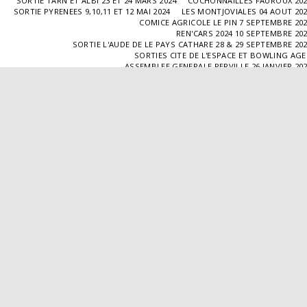
SORTIE TARN ET ALBI 23 ET 24 MARS 2024
COCHONNAILLES FAUROUX 20
SORTIE PYRENEES 9,10,11 ET 12 MAI 2024
LES MONTJOVIALES 04 AOUT 20
COMICE AGRICOLE LE PIN 7 SEPTEMBRE 20
REN'CARS 2024 10 SEPTEMBRE 20
SORTIE L'AUDE DE LE PAYS CATHARE 28 & 29 SEPTEMBRE 20
SORTIES CITE DE L'ESPACE ET BOWLING AG
ASSEMBLEE GENERALE PERVILLE 26 JANVIER 20
SORTIE L'ISLE JOURDAIN 02 MARS 2025
SORTIE BLAYE 29 ET 30 MARS 20
LES COCHONNAILLES FAUROUX 13/04/20
SORTIE CANTAL 22,23,24 ET 25 MAI 20
BALADE GOURMANDE DANS LE GERS 28/06/2025
MONTJOVIALES 23/08/20
REN'CARS 14/09/2025
SORTIE PATRIMOINE 21/09/20
SORTIES HALLES AUX MACHINES ET CABAR
ASSEMBLÉE GENERALE 18/01/2026 A TOUFFAILL
SORTIE CAUSSADE 07/03/2026
SORTIE AUTOUR DE CARMAUX 28 ET 29/03/20
COCHONNAILLES FAUROUX 12/04/2026
EXPO VALENCE D'AGEN 26/04/20
SORTIE MILLAU 8,9 ET 10 MAI 2026
VISITE " LA DÉPÊCHE " 11/06/20
SORTIE DORDOGNE 13 ET 14 JUIN 20
AVA VALENCE D'AGEN
Droits d'auteur © 2026 Tous droits réservés
Propulsé par
SITE123
-
Créer un site internet