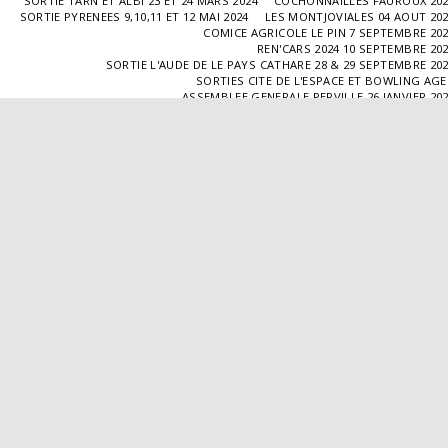
SORTIE TARN ET ALBI 23 ET 24 MARS 2024
COCHONNAILLES FAUROUX 20
SORTIE PYRENEES 9,10,11 ET 12 MAI 2024
LES MONTJOVIALES 04 AOUT 20
COMICE AGRICOLE LE PIN 7 SEPTEMBRE 20
REN'CARS 2024 10 SEPTEMBRE 20
SORTIE L'AUDE DE LE PAYS CATHARE 28 & 29 SEPTEMBRE 20
SORTIES CITE DE L'ESPACE ET BOWLING AG
ASSEMBLEE GENERALE PERVILLE 26 JANVIER 20
SORTIE L'ISLE JOURDAIN 02 MARS 2025
SORTIE BLAYE 29 ET 30 MARS 20
LES COCHONNAILLES FAUROUX 13/04/20
SORTIE CANTAL 22,23,24 ET 25 MAI 20
BALADE GOURMANDE DANS LE GERS 28/06/2025
MONTJOVIALES 23/08/20
REN'CARS 14/09/2025
SORTIE PATRIMOINE 21/09/20
SORTIES HALLES AUX MACHINES ET CABAR
ASSEMBLÉE GENERALE 18/01/2026 A TOUFFAILL
SORTIE CAUSSADE 07/03/2026
SORTIE AUTOUR DE CARMAUX 28 ET 29/03/20
COCHONNAILLES FAUROUX 12/04/2026
EXPO VALENCE D'AGEN 26/04/20
SORTIE MILLAU 8,9 ET 10 MAI 2026
VISITE " LA DÉPÊCHE " 11/06/20
SORTIE DORDOGNE 13 ET 14 JUIN 20
AVA VALENCE D'AGEN
Droits d'auteur © 2026 Tous droits réservés
Propulsé par
SITE123
-
Créer un site internet