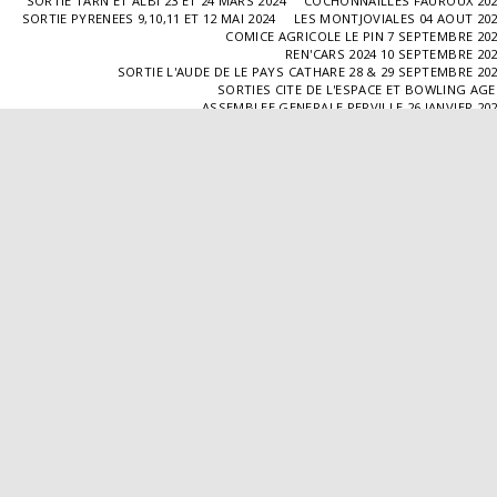
SORTIE TARN ET ALBI 23 ET 24 MARS 2024
COCHONNAILLES FAUROUX 20
SORTIE PYRENEES 9,10,11 ET 12 MAI 2024
LES MONTJOVIALES 04 AOUT 20
COMICE AGRICOLE LE PIN 7 SEPTEMBRE 20
REN'CARS 2024 10 SEPTEMBRE 20
SORTIE L'AUDE DE LE PAYS CATHARE 28 & 29 SEPTEMBRE 20
SORTIES CITE DE L'ESPACE ET BOWLING AG
ASSEMBLEE GENERALE PERVILLE 26 JANVIER 20
SORTIE L'ISLE JOURDAIN 02 MARS 2025
SORTIE BLAYE 29 ET 30 MARS 20
LES COCHONNAILLES FAUROUX 13/04/20
SORTIE CANTAL 22,23,24 ET 25 MAI 20
BALADE GOURMANDE DANS LE GERS 28/06/2025
MONTJOVIALES 23/08/20
REN'CARS 14/09/2025
SORTIE PATRIMOINE 21/09/20
SORTIES HALLES AUX MACHINES ET CABAR
ASSEMBLÉE GENERALE 18/01/2026 A TOUFFAILL
SORTIE CAUSSADE 07/03/2026
SORTIE AUTOUR DE CARMAUX 28 ET 29/03/20
COCHONNAILLES FAUROUX 12/04/2026
EXPO VALENCE D'AGEN 26/04/20
SORTIE MILLAU 8,9 ET 10 MAI 2026
VISITE " LA DÉPÊCHE " 11/06/20
SORTIE DORDOGNE 13 ET 14 JUIN 20
AVA VALENCE D'AGEN
Droits d'auteur © 2026 Tous droits réservés
Propulsé par
SITE123
-
Créer un site internet