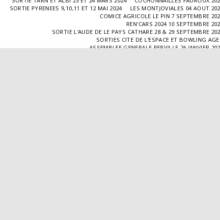
SORTIE TARN ET ALBI 23 ET 24 MARS 2024
COCHONNAILLES FAUROUX 20
SORTIE PYRENEES 9,10,11 ET 12 MAI 2024
LES MONTJOVIALES 04 AOUT 20
COMICE AGRICOLE LE PIN 7 SEPTEMBRE 20
REN'CARS 2024 10 SEPTEMBRE 20
SORTIE L'AUDE DE LE PAYS CATHARE 28 & 29 SEPTEMBRE 20
SORTIES CITE DE L'ESPACE ET BOWLING AG
ASSEMBLEE GENERALE PERVILLE 26 JANVIER 20
SORTIE L'ISLE JOURDAIN 02 MARS 2025
SORTIE BLAYE 29 ET 30 MARS 20
LES COCHONNAILLES FAUROUX 13/04/20
SORTIE CANTAL 22,23,24 ET 25 MAI 20
BALADE GOURMANDE DANS LE GERS 28/06/2025
MONTJOVIALES 23/08/20
REN'CARS 14/09/2025
SORTIE PATRIMOINE 21/09/20
SORTIES HALLES AUX MACHINES ET CABAR
ASSEMBLÉE GENERALE 18/01/2026 A TOUFFAILL
SORTIE CAUSSADE 07/03/2026
SORTIE AUTOUR DE CARMAUX 28 ET 29/03/20
COCHONNAILLES FAUROUX 12/04/2026
EXPO VALENCE D'AGEN 26/04/20
SORTIE MILLAU 8,9 ET 10 MAI 2026
VISITE " LA DÉPÊCHE " 11/06/20
SORTIE DORDOGNE 13 ET 14 JUIN 20
AVA VALENCE D'AGEN
Droits d'auteur © 2026 Tous droits réservés
Propulsé par
SITE123
-
Créer un site internet