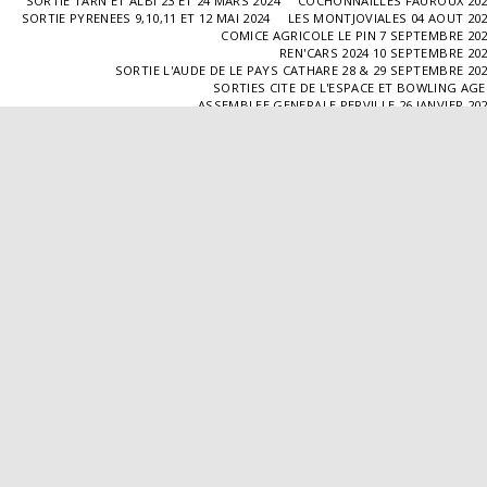
SORTIE TARN ET ALBI 23 ET 24 MARS 2024
COCHONNAILLES FAUROUX 20
SORTIE PYRENEES 9,10,11 ET 12 MAI 2024
LES MONTJOVIALES 04 AOUT 20
COMICE AGRICOLE LE PIN 7 SEPTEMBRE 20
REN'CARS 2024 10 SEPTEMBRE 20
SORTIE L'AUDE DE LE PAYS CATHARE 28 & 29 SEPTEMBRE 20
SORTIES CITE DE L'ESPACE ET BOWLING AG
ASSEMBLEE GENERALE PERVILLE 26 JANVIER 20
SORTIE L'ISLE JOURDAIN 02 MARS 2025
SORTIE BLAYE 29 ET 30 MARS 20
LES COCHONNAILLES FAUROUX 13/04/20
SORTIE CANTAL 22,23,24 ET 25 MAI 20
BALADE GOURMANDE DANS LE GERS 28/06/2025
MONTJOVIALES 23/08/20
REN'CARS 14/09/2025
SORTIE PATRIMOINE 21/09/20
SORTIES HALLES AUX MACHINES ET CABAR
ASSEMBLÉE GENERALE 18/01/2026 A TOUFFAILL
SORTIE CAUSSADE 07/03/2026
SORTIE AUTOUR DE CARMAUX 28 ET 29/03/20
COCHONNAILLES FAUROUX 12/04/2026
EXPO VALENCE D'AGEN 26/04/20
SORTIE MILLAU 8,9 ET 10 MAI 2026
VISITE " LA DÉPÊCHE " 11/06/20
SORTIE DORDOGNE 13 ET 14 JUIN 20
AVA VALENCE D'AGEN
Droits d'auteur © 2026 Tous droits réservés
Propulsé par
SITE123
-
Créer un site internet