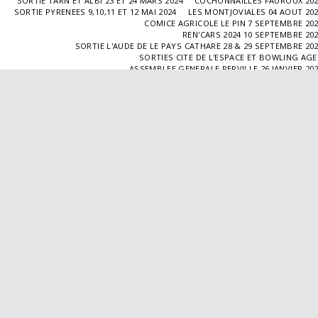
SORTIE TARN ET ALBI 23 ET 24 MARS 2024
COCHONNAILLES FAUROUX 20
SORTIE PYRENEES 9,10,11 ET 12 MAI 2024
LES MONTJOVIALES 04 AOUT 20
COMICE AGRICOLE LE PIN 7 SEPTEMBRE 20
REN'CARS 2024 10 SEPTEMBRE 20
SORTIE L'AUDE DE LE PAYS CATHARE 28 & 29 SEPTEMBRE 20
SORTIES CITE DE L'ESPACE ET BOWLING AG
ASSEMBLEE GENERALE PERVILLE 26 JANVIER 20
SORTIE L'ISLE JOURDAIN 02 MARS 2025
SORTIE BLAYE 29 ET 30 MARS 20
LES COCHONNAILLES FAUROUX 13/04/20
SORTIE CANTAL 22,23,24 ET 25 MAI 20
BALADE GOURMANDE DANS LE GERS 28/06/2025
MONTJOVIALES 23/08/20
REN'CARS 14/09/2025
SORTIE PATRIMOINE 21/09/20
SORTIES HALLES AUX MACHINES ET CABAR
ASSEMBLÉE GENERALE 18/01/2026 A TOUFFAILL
SORTIE CAUSSADE 07/03/2026
SORTIE AUTOUR DE CARMAUX 28 ET 29/03/20
COCHONNAILLES FAUROUX 12/04/2026
EXPO VALENCE D'AGEN 26/04/20
SORTIE MILLAU 8,9 ET 10 MAI 2026
VISITE " LA DÉPÊCHE " 11/06/20
SORTIE DORDOGNE 13 ET 14 JUIN 20
AVA VALENCE D'AGEN
Droits d'auteur © 2026 Tous droits réservés
Propulsé par
SITE123
-
Créer un site internet