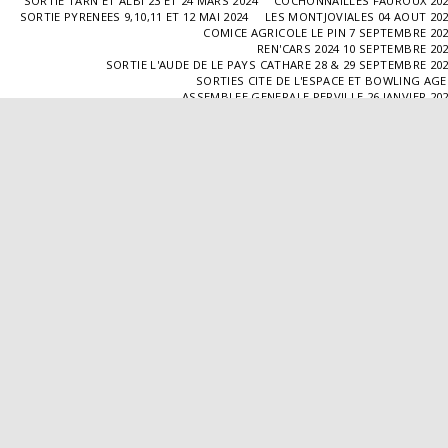
SORTIE TARN ET ALBI 23 ET 24 MARS 2024
COCHONNAILLES FAUROUX 20
SORTIE PYRENEES 9,10,11 ET 12 MAI 2024
LES MONTJOVIALES 04 AOUT 20
COMICE AGRICOLE LE PIN 7 SEPTEMBRE 20
REN'CARS 2024 10 SEPTEMBRE 20
SORTIE L'AUDE DE LE PAYS CATHARE 28 & 29 SEPTEMBRE 20
SORTIES CITE DE L'ESPACE ET BOWLING AG
ASSEMBLEE GENERALE PERVILLE 26 JANVIER 20
SORTIE L'ISLE JOURDAIN 02 MARS 2025
SORTIE BLAYE 29 ET 30 MARS 20
LES COCHONNAILLES FAUROUX 13/04/20
SORTIE CANTAL 22,23,24 ET 25 MAI 20
BALADE GOURMANDE DANS LE GERS 28/06/2025
MONTJOVIALES 23/08/20
REN'CARS 14/09/2025
SORTIE PATRIMOINE 21/09/20
SORTIES HALLES AUX MACHINES ET CABAR
ASSEMBLÉE GENERALE 18/01/2026 A TOUFFAILL
SORTIE CAUSSADE 07/03/2026
SORTIE AUTOUR DE CARMAUX 28 ET 29/03/20
COCHONNAILLES FAUROUX 12/04/2026
EXPO VALENCE D'AGEN 26/04/20
SORTIE MILLAU 8,9 ET 10 MAI 2026
VISITE " LA DÉPÊCHE " 11/06/20
SORTIE DORDOGNE 13 ET 14 JUIN 20
AVA VALENCE D'AGEN
Droits d'auteur © 2026 Tous droits réservés
Propulsé par
SITE123
-
Créer un site internet