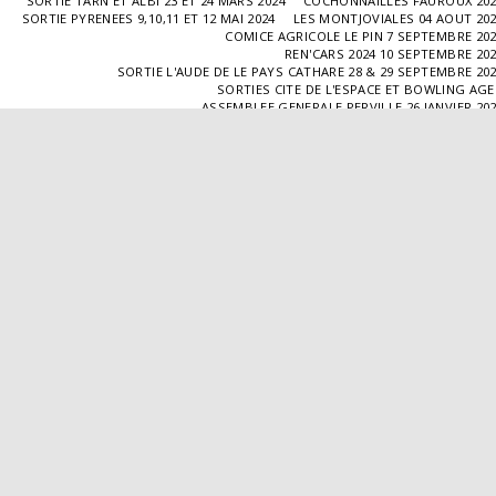
SORTIE TARN ET ALBI 23 ET 24 MARS 2024
COCHONNAILLES FAUROUX 20
SORTIE PYRENEES 9,10,11 ET 12 MAI 2024
LES MONTJOVIALES 04 AOUT 20
COMICE AGRICOLE LE PIN 7 SEPTEMBRE 20
REN'CARS 2024 10 SEPTEMBRE 20
SORTIE L'AUDE DE LE PAYS CATHARE 28 & 29 SEPTEMBRE 20
SORTIES CITE DE L'ESPACE ET BOWLING AG
ASSEMBLEE GENERALE PERVILLE 26 JANVIER 20
SORTIE L'ISLE JOURDAIN 02 MARS 2025
SORTIE BLAYE 29 ET 30 MARS 20
LES COCHONNAILLES FAUROUX 13/04/20
SORTIE CANTAL 22,23,24 ET 25 MAI 20
BALADE GOURMANDE DANS LE GERS 28/06/2025
MONTJOVIALES 23/08/20
REN'CARS 14/09/2025
SORTIE PATRIMOINE 21/09/20
SORTIES HALLES AUX MACHINES ET CABAR
ASSEMBLÉE GENERALE 18/01/2026 A TOUFFAILL
SORTIE CAUSSADE 07/03/2026
SORTIE AUTOUR DE CARMAUX 28 ET 29/03/20
COCHONNAILLES FAUROUX 12/04/2026
EXPO VALENCE D'AGEN 26/04/20
SORTIE MILLAU 8,9 ET 10 MAI 2026
VISITE " LA DÉPÊCHE " 11/06/20
SORTIE DORDOGNE 13 ET 14 JUIN 20
AVA VALENCE D'AGEN
Droits d'auteur © 2026 Tous droits réservés
Propulsé par
SITE123
-
Créer un site internet