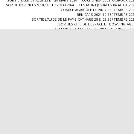
SORTIE TARN ET ALBI 23 ET 24 MARS 2024
COCHONNAILLES FAUROUX 20
SORTIE PYRENEES 9,10,11 ET 12 MAI 2024
LES MONTJOVIALES 04 AOUT 20
COMICE AGRICOLE LE PIN 7 SEPTEMBRE 20
REN'CARS 2024 10 SEPTEMBRE 20
SORTIE L'AUDE DE LE PAYS CATHARE 28 & 29 SEPTEMBRE 20
SORTIES CITE DE L'ESPACE ET BOWLING AG
ASSEMBLEE GENERALE PERVILLE 26 JANVIER 20
SORTIE L'ISLE JOURDAIN 02 MARS 2025
SORTIE BLAYE 29 ET 30 MARS 20
LES COCHONNAILLES FAUROUX 13/04/20
SORTIE CANTAL 22,23,24 ET 25 MAI 20
BALADE GOURMANDE DANS LE GERS 28/06/2025
MONTJOVIALES 23/08/20
REN'CARS 14/09/2025
SORTIE PATRIMOINE 21/09/20
SORTIES HALLES AUX MACHINES ET CABAR
ASSEMBLÉE GENERALE 18/01/2026 A TOUFFAILL
SORTIE CAUSSADE 07/03/2026
SORTIE AUTOUR DE CARMAUX 28 ET 29/03/20
COCHONNAILLES FAUROUX 12/04/2026
EXPO VALENCE D'AGEN 26/04/20
SORTIE MILLAU 8,9 ET 10 MAI 2026
VISITE " LA DÉPÊCHE " 11/06/20
SORTIE DORDOGNE 13 ET 14 JUIN 20
AVA VALENCE D'AGEN
Droits d'auteur © 2026 Tous droits réservés
Propulsé par
SITE123
-
Créer un site internet