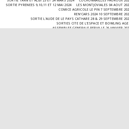
SORTIE TARN ET ALBI 23 ET 24 MARS 2024
COCHONNAILLES FAUROUX 20
SORTIE PYRENEES 9,10,11 ET 12 MAI 2024
LES MONTJOVIALES 04 AOUT 20
COMICE AGRICOLE LE PIN 7 SEPTEMBRE 20
REN'CARS 2024 10 SEPTEMBRE 20
SORTIE L'AUDE DE LE PAYS CATHARE 28 & 29 SEPTEMBRE 20
SORTIES CITE DE L'ESPACE ET BOWLING AG
ASSEMBLEE GENERALE PERVILLE 26 JANVIER 20
SORTIE L'ISLE JOURDAIN 02 MARS 2025
SORTIE BLAYE 29 ET 30 MARS 20
LES COCHONNAILLES FAUROUX 13/04/20
SORTIE CANTAL 22,23,24 ET 25 MAI 20
BALADE GOURMANDE DANS LE GERS 28/06/2025
MONTJOVIALES 23/08/20
REN'CARS 14/09/2025
SORTIE PATRIMOINE 21/09/20
SORTIES HALLES AUX MACHINES ET CABAR
ASSEMBLÉE GENERALE 18/01/2026 A TOUFFAILL
SORTIE CAUSSADE 07/03/2026
SORTIE AUTOUR DE CARMAUX 28 ET 29/03/20
COCHONNAILLES FAUROUX 12/04/2026
EXPO VALENCE D'AGEN 26/04/20
SORTIE MILLAU 8,9 ET 10 MAI 2026
VISITE " LA DÉPÊCHE " 11/06/20
SORTIE DORDOGNE 13 ET 14 JUIN 20
AVA VALENCE D'AGEN
Droits d'auteur © 2026 Tous droits réservés
Propulsé par
SITE123
-
Créer un site internet