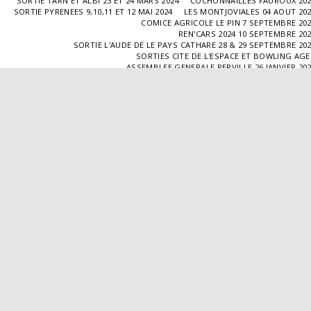
SORTIE TARN ET ALBI 23 ET 24 MARS 2024
COCHONNAILLES FAUROUX 20
SORTIE PYRENEES 9,10,11 ET 12 MAI 2024
LES MONTJOVIALES 04 AOUT 20
COMICE AGRICOLE LE PIN 7 SEPTEMBRE 20
REN'CARS 2024 10 SEPTEMBRE 20
SORTIE L'AUDE DE LE PAYS CATHARE 28 & 29 SEPTEMBRE 20
SORTIES CITE DE L'ESPACE ET BOWLING AG
ASSEMBLEE GENERALE PERVILLE 26 JANVIER 20
SORTIE L'ISLE JOURDAIN 02 MARS 2025
SORTIE BLAYE 29 ET 30 MARS 20
LES COCHONNAILLES FAUROUX 13/04/20
SORTIE CANTAL 22,23,24 ET 25 MAI 20
BALADE GOURMANDE DANS LE GERS 28/06/2025
MONTJOVIALES 23/08/20
REN'CARS 14/09/2025
SORTIE PATRIMOINE 21/09/20
SORTIES HALLES AUX MACHINES ET CABAR
ASSEMBLÉE GENERALE 18/01/2026 A TOUFFAILL
SORTIE CAUSSADE 07/03/2026
SORTIE AUTOUR DE CARMAUX 28 ET 29/03/20
COCHONNAILLES FAUROUX 12/04/2026
EXPO VALENCE D'AGEN 26/04/20
SORTIE MILLAU 8,9 ET 10 MAI 2026
VISITE " LA DÉPÊCHE " 11/06/20
SORTIE DORDOGNE 13 ET 14 JUIN 20
AVA VALENCE D'AGEN
Droits d'auteur © 2026 Tous droits réservés
Propulsé par
SITE123
-
Créer un site internet