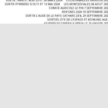
SORTIE TARN ET ALBI 23 ET 24 MARS 2024
COCHONNAILLES FAUROUX 20
SORTIE PYRENEES 9,10,11 ET 12 MAI 2024
LES MONTJOVIALES 04 AOUT 20
COMICE AGRICOLE LE PIN 7 SEPTEMBRE 20
REN'CARS 2024 10 SEPTEMBRE 20
SORTIE L'AUDE DE LE PAYS CATHARE 28 & 29 SEPTEMBRE 20
SORTIES CITE DE L'ESPACE ET BOWLING AG
ASSEMBLEE GENERALE PERVILLE 26 JANVIER 20
SORTIE L'ISLE JOURDAIN 02 MARS 2025
SORTIE BLAYE 29 ET 30 MARS 20
LES COCHONNAILLES FAUROUX 13/04/20
SORTIE CANTAL 22,23,24 ET 25 MAI 20
BALADE GOURMANDE DANS LE GERS 28/06/2025
MONTJOVIALES 23/08/20
REN'CARS 14/09/2025
SORTIE PATRIMOINE 21/09/20
SORTIES HALLES AUX MACHINES ET CABAR
ASSEMBLÉE GENERALE 18/01/2026 A TOUFFAILL
SORTIE CAUSSADE 07/03/2026
SORTIE AUTOUR DE CARMAUX 28 ET 29/03/20
COCHONNAILLES FAUROUX 12/04/2026
EXPO VALENCE D'AGEN 26/04/20
SORTIE MILLAU 8,9 ET 10 MAI 2026
VISITE " LA DÉPÊCHE " 11/06/20
SORTIE DORDOGNE 13 ET 14 JUIN 20
AVA VALENCE D'AGEN
Droits d'auteur © 2026 Tous droits réservés
Propulsé par
SITE123
-
Créer un site internet