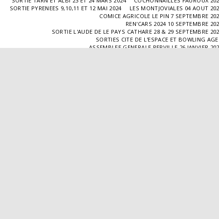
SORTIE TARN ET ALBI 23 ET 24 MARS 2024
COCHONNAILLES FAUROUX 20
SORTIE PYRENEES 9,10,11 ET 12 MAI 2024
LES MONTJOVIALES 04 AOUT 20
COMICE AGRICOLE LE PIN 7 SEPTEMBRE 20
REN'CARS 2024 10 SEPTEMBRE 20
SORTIE L'AUDE DE LE PAYS CATHARE 28 & 29 SEPTEMBRE 20
SORTIES CITE DE L'ESPACE ET BOWLING AG
ASSEMBLEE GENERALE PERVILLE 26 JANVIER 20
SORTIE L'ISLE JOURDAIN 02 MARS 2025
SORTIE BLAYE 29 ET 30 MARS 20
LES COCHONNAILLES FAUROUX 13/04/20
SORTIE CANTAL 22,23,24 ET 25 MAI 20
BALADE GOURMANDE DANS LE GERS 28/06/2025
MONTJOVIALES 23/08/20
REN'CARS 14/09/2025
SORTIE PATRIMOINE 21/09/20
SORTIES HALLES AUX MACHINES ET CABAR
ASSEMBLÉE GENERALE 18/01/2026 A TOUFFAILL
SORTIE CAUSSADE 07/03/2026
SORTIE AUTOUR DE CARMAUX 28 ET 29/03/20
COCHONNAILLES FAUROUX 12/04/2026
EXPO VALENCE D'AGEN 26/04/20
SORTIE MILLAU 8,9 ET 10 MAI 2026
VISITE " LA DÉPÊCHE " 11/06/20
SORTIE DORDOGNE 13 ET 14 JUIN 20
AVA VALENCE D'AGEN
Droits d'auteur © 2026 Tous droits réservés
Propulsé par
SITE123
-
Créer un site internet