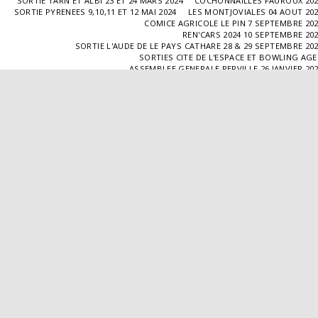
SORTIE TARN ET ALBI 23 ET 24 MARS 2024
COCHONNAILLES FAUROUX 20
SORTIE PYRENEES 9,10,11 ET 12 MAI 2024
LES MONTJOVIALES 04 AOUT 20
COMICE AGRICOLE LE PIN 7 SEPTEMBRE 20
REN'CARS 2024 10 SEPTEMBRE 20
SORTIE L'AUDE DE LE PAYS CATHARE 28 & 29 SEPTEMBRE 20
SORTIES CITE DE L'ESPACE ET BOWLING AG
ASSEMBLEE GENERALE PERVILLE 26 JANVIER 20
SORTIE L'ISLE JOURDAIN 02 MARS 2025
SORTIE BLAYE 29 ET 30 MARS 20
LES COCHONNAILLES FAUROUX 13/04/20
SORTIE CANTAL 22,23,24 ET 25 MAI 20
BALADE GOURMANDE DANS LE GERS 28/06/2025
MONTJOVIALES 23/08/20
REN'CARS 14/09/2025
SORTIE PATRIMOINE 21/09/20
SORTIES HALLES AUX MACHINES ET CABAR
ASSEMBLÉE GENERALE 18/01/2026 A TOUFFAILL
SORTIE CAUSSADE 07/03/2026
SORTIE AUTOUR DE CARMAUX 28 ET 29/03/20
COCHONNAILLES FAUROUX 12/04/2026
EXPO VALENCE D'AGEN 26/04/20
SORTIE MILLAU 8,9 ET 10 MAI 2026
VISITE " LA DÉPÊCHE " 11/06/20
SORTIE DORDOGNE 13 ET 14 JUIN 20
AVA VALENCE D'AGEN
Droits d'auteur © 2026 Tous droits réservés
Propulsé par
SITE123
-
Créer un site internet