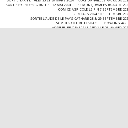
SORTIE TARN ET ALBI 23 ET 24 MARS 2024
COCHONNAILLES FAUROUX 20
SORTIE PYRENEES 9,10,11 ET 12 MAI 2024
LES MONTJOVIALES 04 AOUT 20
COMICE AGRICOLE LE PIN 7 SEPTEMBRE 20
REN'CARS 2024 10 SEPTEMBRE 20
SORTIE L'AUDE DE LE PAYS CATHARE 28 & 29 SEPTEMBRE 20
SORTIES CITE DE L'ESPACE ET BOWLING AG
ASSEMBLEE GENERALE PERVILLE 26 JANVIER 20
SORTIE L'ISLE JOURDAIN 02 MARS 2025
SORTIE BLAYE 29 ET 30 MARS 20
LES COCHONNAILLES FAUROUX 13/04/20
SORTIE CANTAL 22,23,24 ET 25 MAI 20
BALADE GOURMANDE DANS LE GERS 28/06/2025
MONTJOVIALES 23/08/20
REN'CARS 14/09/2025
SORTIE PATRIMOINE 21/09/20
SORTIES HALLES AUX MACHINES ET CABAR
ASSEMBLÉE GENERALE 18/01/2026 A TOUFFAILL
SORTIE CAUSSADE 07/03/2026
SORTIE AUTOUR DE CARMAUX 28 ET 29/03/20
COCHONNAILLES FAUROUX 12/04/2026
EXPO VALENCE D'AGEN 26/04/20
SORTIE MILLAU 8,9 ET 10 MAI 2026
VISITE " LA DÉPÊCHE " 11/06/20
SORTIE DORDOGNE 13 ET 14 JUIN 20
AVA VALENCE D'AGEN
Droits d'auteur © 2026 Tous droits réservés
Propulsé par
SITE123
-
Créer un site internet